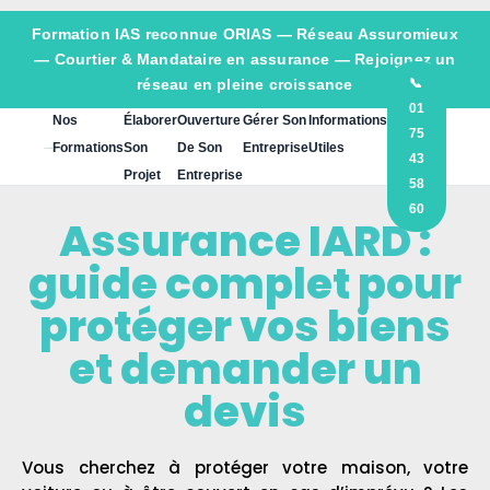
Formation IAS reconnue ORIAS —
Réseau Assuromieux
— Courtier & Mandataire en assurance — Rejoignez un
réseau en pleine croissance
📞
01
Nos
Élaborer
Ouverture
Gérer Son
Informations
75
Formations
Son
De Son
Entreprise
Utiles
43
Projet
Entreprise
58
60
Assurance IARD :
guide complet pour
protéger vos biens
et demander un
devis
Vous cherchez à protéger votre maison, votre