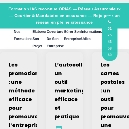
Formation IAS reconnue ORIAS —
Réseau Assuromieux
— Courtier & Mandataire en assurance — Rejoignez un
réseau en pleine croissance
📞
01
Nos
Élaborer
Ouverture
Gérer Son
Informations
75
Formations
Son
De Son
Entreprise
Utiles
43
Projet
Entreprise
58
60
Les
L’autocollant,
Les
promotions
un
cartes
: une
outil
postales
méthode
marketing
: un
efficace
efficace
outil
pour
et
pour
promouvoir
pratique
promouvo
l’entreprise
une