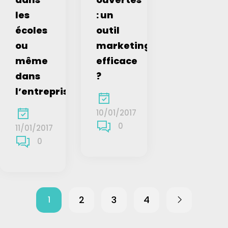
les
: un
écoles
outil
ou
marketing
même
efficace
dans
?
l’entreprise
10/01/2017
0
11/01/2017
0
2
3
4
1