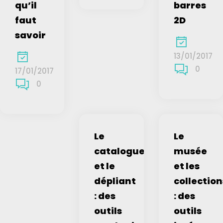
qu’il
barres
faut
2D
savoir
13/01/2017
0
17/01/2017
0
Le
Le
catalogue
musée
et le
et les
dépliant
collection
: des
: des
outils
outils