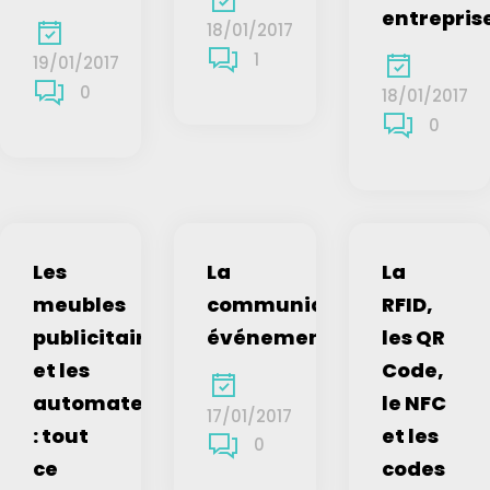
entrepris
18/01/2017
1
19/01/2017
0
18/01/2017
0
Les
La
La
meubles
communication
RFID,
publicitaires
événementielle
les QR
et les
Code,
automates
le NFC
17/01/2017
: tout
et les
0
ce
codes