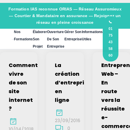
Formation IAS reconnue ORIAS —
Réseau Assuromieux
— Courtier & Mandataire en assurance — Rejoignez un
réseau en pleine croissance
📞
01
Nos
Élaborer
Ouverture
Gérer Son
Informations
75
Formations
Son
De Son
Entreprise
Utiles
43
Projet
Entreprise
58
60
Comment
La
Entrepren
vivre
création
Web –
de son
d’entreprise
En
site
en
route
internet
ligne
vers la
?
réussite
e-
23/09/2016
commerc
0
10/04/2018