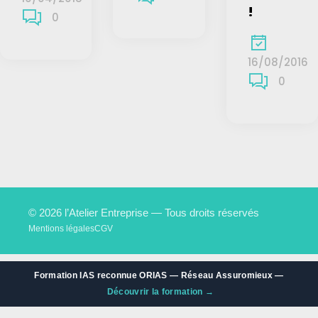
!
0
16/08/2016
0
© 2026 l’Atelier Entreprise — Tous droits réservés
Mentions légales
CGV
Formation IAS reconnue ORIAS — Réseau Assuromieux —
Découvrir la formation →