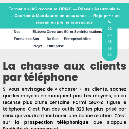
Formation IAS reconnue ORIAS —
Réseau Assuromieux
— Courtier & Mandataire en assurance — Rejoignez un
réseau en pleine croissance
📞
01
Nos
Élaborer
Ouverture
Gérer Son
Informations
75
Formations
Son
De Son
Entreprise
Utiles
43
Projet
Entreprise
58
60
La chasse aux clients
par téléphone
Si vous envisagez de « chasser » les clients, sachez
que les moyens ne manquent pas. Les moyens, on en
recense plus d’une centaine. Parmi ceux-ci figure le
téléphone. C’est l’un des outils B2B les plus prisé par
ceux qui voudront instaurer une bonne relation. C’est
sur la
prospection téléphonique
que s’appuie
l’activité du commercial.