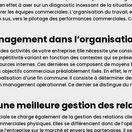
n effet à axer sur un diagnostic incessant de la situation
 les équipes commerciales. L’organisation du travail, et
en sus, vers le pilotage des performances commerciales. C
anagement dans l’organisat
 des activités de votre entreprise. Elle nécessite une con
compétitivité variant en fonction des contextes qui se prés
sources internes. Ces dernières se composent de moyens hu
les objectifs commerciaux préalablement fixés. En effet, 
isation d’une fin commune. Il consiste à déterminer des 
t d’un management opérationnel. Ce dernier se distingue 
e meilleure gestion des rela
iale
se charge également de la gestion des relations clie
commerciales physiques. Elles se différencient donc de l’opé
’entreprise sur le marché et envers les partenaires. Il se 