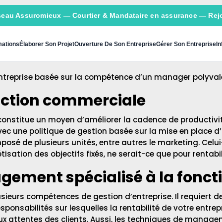
seau Assuromieux
— Courtier & Mandataire en assurance — Rejo
ations
Élaborer Son Projet
Ouverture De Son Entreprise
Gérer Son Entreprise
In
eprise basée sur la compétence d’un manager polyvalent.
ction commerciale
stitue un moyen d’améliorer la cadence de productivité 
avec une politique de gestion basée sur la mise en place d
sé de plusieurs unités, entre autres le marketing. Celui-
isation des objectifs fixés, ne serait-ce que pour rentabili
agement spécialisé à la fonc
eurs compétences de gestion d’entreprise. Il requiert d
onsabilités sur lesquelles la rentabilité de votre entrep
aux attentes des clients. Aussi, les techniques de manag