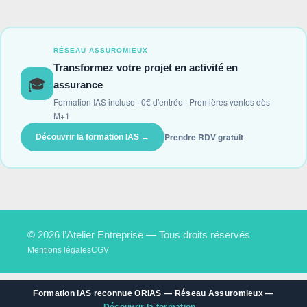
RÉSEAU ASSUROMIEUX
Transformez votre projet en activité en
🎓
assurance
Formation IAS incluse · 0€ d'entrée · Premières ventes dès
M+1
Prendre RDV gratuit
Découvrir la formation IAS →
© 2026 l’Atelier Entreprise — Tous droits réservés
Mentions légales
CGV
Formation IAS reconnue ORIAS — Réseau Assuromieux —