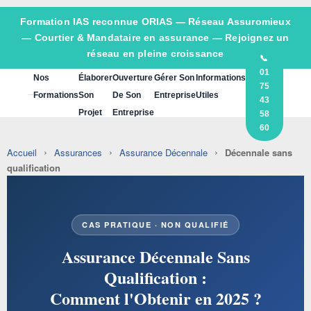
Formation IAS reconnue ORIAS —
Réseau Assuromieux
— Courtier & Mandataire en assurance — Rejoignez un
réseau en pleine croissance
📞
01
Nos
Élaborer
Ouverture
Gérer Son
Informations
75
Formations
Son
De Son
Entreprise
Utiles
43
Projet
Entreprise
58
60
›
›
›
Accueil
Assurances
Assurance Décennale
Décennale sans
qualification
CAS PRATIQUE · NON QUALIFIÉ
Assurance Décennale Sans
Qualification :
Comment l'Obtenir en 2025 ?