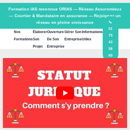
Formation IAS reconnue ORIAS —
Réseau Assuromieux
— Courtier & Mandataire en assurance — Rejoignez un
réseau en pleine croissance
📞
01
Nos
Élaborer
Ouverture
Gérer Son
Informations
75
Formations
Son
De Son
Entreprise
Utiles
43
Projet
Entreprise
58
60