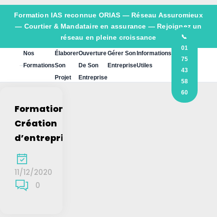
Formation IAS reconnue ORIAS —
Réseau Assuromieux
— Courtier & Mandataire en assurance — Rejoignez un
réseau en pleine croissance
📞
01
Nos
Élaborer
Ouverture
Gérer Son
Informations
75
Formations
Son
De Son
Entreprise
Utiles
43
Projet
Entreprise
58
60
Formation
Création
d’entreprise
11/12/2020
0