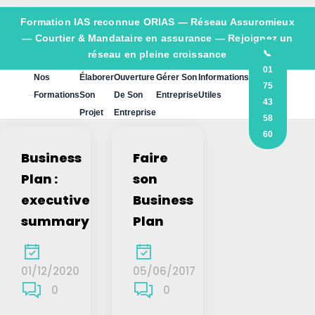
Formation IAS reconnue ORIAS —
Réseau Assuromieux
— Courtier & Mandataire en assurance — Rejoignez un
réseau en pleine croissance
📞
01
Nos
Élaborer
Ouverture
Gérer Son
Informations
75
Formations
Son
De Son
Entreprise
Utiles
43
Projet
Entreprise
58
60
Business
Faire
Plan :
son
executive
Business
summary
Plan
01/12/2020
05/06/2017
0
0