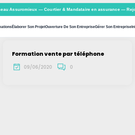
seau Assuromieux
— Courtier & Mandataire en assurance — Rejo
ations
Élaborer Son Projet
Ouverture De Son Entreprise
Gérer Son Entreprise
In
Formation vente par téléphone
09/06/2020
0