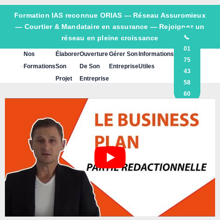
Formation IAS reconnue ORIAS —
Réseau Assuromieux
— Courtier & Mandataire en assurance — Rejoignez un
réseau en pleine croissance
📞
01
Nos
Élaborer
Ouverture
Gérer Son
Informations
75
Formations
Son
De Son
Entreprise
Utiles
43
Projet
Entreprise
58
60