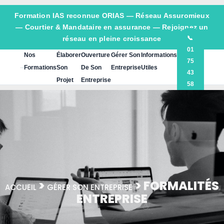
Formation IAS reconnue ORIAS —
Réseau Assuromieux
— Courtier & Mandataire en assurance — Rejoignez un
réseau en pleine croissance
📞
01
Nos
Élaborer
Ouverture
Gérer Son
Informations
75
Formations
Son
De Son
Entreprise
Utiles
43
Projet
Entreprise
58
60
>
> FORMALITÉS
ACCUEIL
GÉRER SON ENTREPRISE
ENTREPRISE