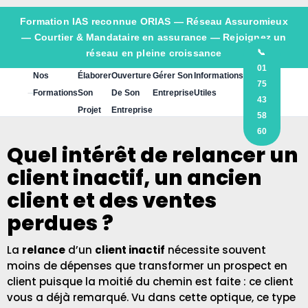
Formation IAS reconnue ORIAS —
Réseau Assuromieux
— Courtier & Mandataire en assurance — Rejoignez un
réseau en pleine croissance
📞
01
Nos
Élaborer
Ouverture
Gérer Son
Informations
75
Formations
Son
De Son
Entreprise
Utiles
43
Projet
Entreprise
58
60
Quel intérêt de relancer un
client inactif, un ancien
client et des ventes
perdues ?
La
relance
d’un
client inactif
nécessite souvent
moins de dépenses que transformer un prospect en
client puisque la moitié du chemin est faite : ce client
vous a déjà remarqué. Vu dans cette optique, ce type