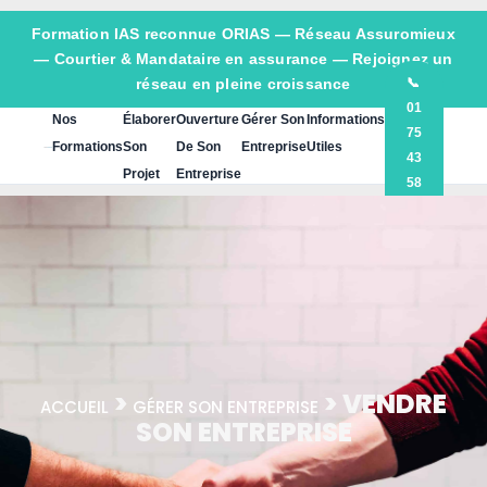
Formation IAS reconnue ORIAS —
Réseau Assuromieux
— Courtier & Mandataire en assurance — Rejoignez un
réseau en pleine croissance
📞
01
Nos
Élaborer
Ouverture
Gérer Son
Informations
75
Formations
Son
De Son
Entreprise
Utiles
43
Projet
Entreprise
58
60
>
> VENDRE
ACCUEIL
GÉRER SON ENTREPRISE
SON ENTREPRISE