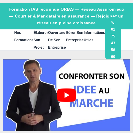
Formation IAS reconnue ORIAS —
Réseau Assuromieux
— Courtier & Mandataire en assurance — Rejoignez un
réseau en pleine croissance
📞
01
Nos
Élaborer
Ouverture
Gérer Son
Informations
75
Formations
Son
De Son
Entreprise
Utiles
43
Projet
Entreprise
58
60