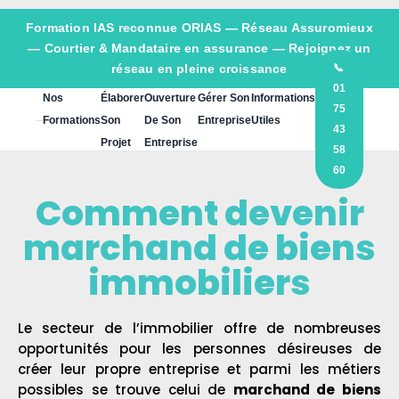
Formation IAS reconnue ORIAS —
Réseau Assuromieux
— Courtier & Mandataire en assurance — Rejoignez un
réseau en pleine croissance
📞
01
Nos
Élaborer
Ouverture
Gérer Son
Informations
75
Formations
Son
De Son
Entreprise
Utiles
43
Projet
Entreprise
58
60
Comment devenir
marchand de biens
immobiliers
Le secteur de l’immobilier offre de nombreuses
opportunités pour les personnes désireuses de
créer leur propre entreprise et parmi les métiers
possibles se trouve celui de
marchand de biens