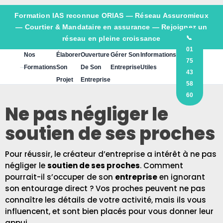
Formation IAS reconnue ORIAS —
Réseau Assuromieux
— Courtier & Mandataire en assurance — Rejoignez un
réseau en pleine croissance
📞
01
Nos
Élaborer
Ouverture
Gérer Son
Informations
75
Formations
Son
De Son
Entreprise
Utiles
43
Projet
Entreprise
58
60
Ne pas négliger le
soutien de ses proches
Pour réussir, le créateur d’entreprise a intérêt à ne pas
négliger le
soutien de ses proches
. Comment
pourrait-il s’occuper de son
entreprise
en ignorant
son entourage direct ? Vos proches peuvent ne pas
connaître les détails de votre activité, mais ils vous
influencent, et sont bien placés pour vous donner leur
appui.