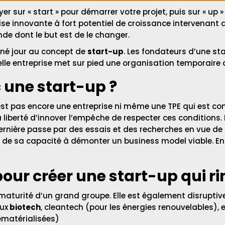
er sur « start » pour démarrer votre projet, puis sur « up »
ise innovante à fort potentiel de croissance intervenant 
nde dont le but est de le changer.
nné jour au concept de
start-up
. Les fondateurs d’une st
e telle entreprise met sur pied une organisation temporair
c une start-up ?
est pas encore une entreprise ni même une TPE qui est con
liberté d’innover l’empêche de respecter ces conditions.
dernière passe par des essais et des recherches en vue d
ur de sa capacité à démonter un business model viable. E
ur créer une start-up qui ri
 maturité d’un grand groupe. Elle est également disruptive
ux
biotech
, cleantech (pour les énergies renouvelables), 
ématérialisées)