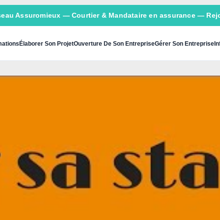
seau Assuromieux
— Courtier & Mandataire en assurance — Rejo
ations
Élaborer Son Projet
Ouverture De Son Entreprise
Gérer Son Entreprise
In