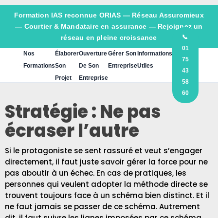
Formation IAS reconnue ORIAS —
Réseau Assuromieux
— Courtier & Mandataire en assurance — Rejoignez un
réseau en pleine croissance
📞
01
Nos
Élaborer
Ouverture
Gérer Son
Informations
75
Formations
Son
De Son
Entreprise
Utiles
43
Projet
Entreprise
58
60
Stratégie : Ne pas
écraser l’autre
Si le protagoniste se sent rassuré et veut s’engager
directement, il faut juste savoir gérer la force pour ne
pas aboutir à un échec. En cas de pratiques, les
personnes qui veulent adopter la méthode directe se
trouvent toujours face à un schéma bien distinct. Et il
ne faut jamais se passer de ce schéma. Autrement
dit, il faut suivre les lignes imposées par ce schéma.