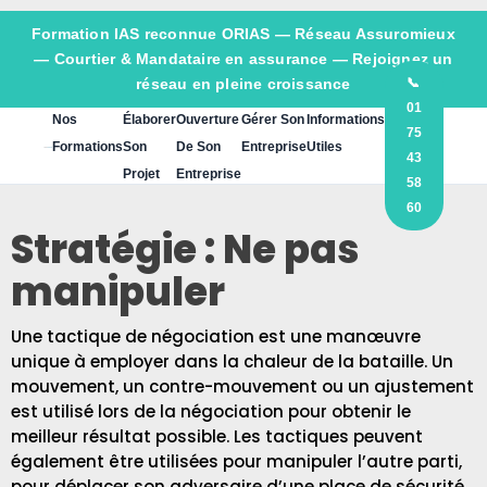
Formation IAS reconnue ORIAS —
Réseau Assuromieux
— Courtier & Mandataire en assurance — Rejoignez un
réseau en pleine croissance
📞
01
Nos
Élaborer
Ouverture
Gérer Son
Informations
75
Formations
Son
De Son
Entreprise
Utiles
43
Projet
Entreprise
58
60
Stratégie : Ne pas
manipuler
Une tactique de négociation est une manœuvre
unique à employer dans la chaleur de la bataille. Un
mouvement, un contre-mouvement ou un ajustement
est utilisé lors de la négociation pour obtenir le
meilleur résultat possible. Les tactiques peuvent
également être utilisées pour manipuler l’autre parti,
pour déplacer son adversaire d’une place de sécurité