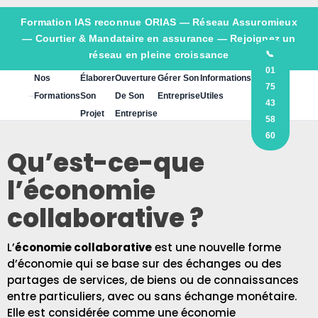
Formation IAS reconnue ORIAS —
Réseau Assuromieux
— Courtier & Mandataire en assurance — Rejoignez un
réseau en pleine croissance
📞
01
Nos
Élaborer
Ouverture
Gérer Son
Informations
75
Formations
Son
De Son
Entreprise
Utiles
43
Projet
Entreprise
58
60
Qu’est-ce-que
l’économie
collaborative ?
L’
économie collaborative
est une nouvelle forme
d’économie qui se base sur des échanges ou des
partages de services, de biens ou de connaissances
entre particuliers, avec ou sans échange monétaire.
Elle est considérée comme une économie