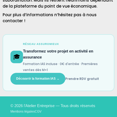
subordination. Mais ils restent néanmoins dépendant
de la plateforme du point de vue économique.
Pour plus d’informations n’hésitez pas à nous
contacter
!
RÉSEAU ASSUROMIEUX
Transformez votre projet en activité en
🎓
assurance
Formation IAS incluse · 0€ d'entrée · Premières
ventes dès M+1
Prendre RDV gratuit
Découvrir la formation IAS →
© 2026 l’Atelier Entreprise — Tous droits réservés
Mentions légales
CGV