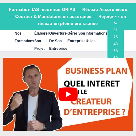
Formation IAS reconnue ORIAS —
Réseau Assuromieux
— Courtier & Mandataire en assurance — Rejoignez un
réseau en pleine croissance
📞
01
Nos
Élaborer
Ouverture
Gérer Son
Informations
75
Formations
Son
De Son
Entreprise
Utiles
43
Projet
Entreprise
58
60