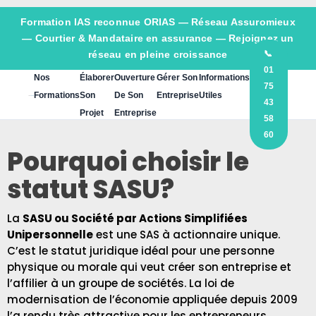
Formation IAS reconnue ORIAS —
Réseau Assuromieux
— Courtier & Mandataire en assurance — Rejoignez un
réseau en pleine croissance
📞
01
Nos
Élaborer
Ouverture
Gérer Son
Informations
75
Formations
Son
De Son
Entreprise
Utiles
43
Projet
Entreprise
58
60
Pourquoi choisir le
statut SASU?
La
SASU ou Société par Actions Simplifiées
Unipersonnelle
est une SAS à actionnaire unique.
C’est le statut juridique idéal pour une personne
physique ou morale qui veut créer son entreprise et
l’affilier à un groupe de sociétés. La loi de
modernisation de l’économie appliquée depuis 2009
l’a rendu très attractive pour les entrepreneurs