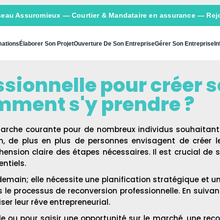
seau Assuromieux
— Courtier & Mandataire en assurance — Rejo
ations
Élaborer Son Projet
Ouverture De Son Entreprise
Gérer Son Entreprise
In
ionnelle pour créer so
ment s'y prendre ?
arche courante pour de nombreux individus souhaitant d
 de plus en plus de personnes envisagent de créer leu
sion claire des étapes nécessaires. Il est crucial de s
ntiels.
emain; elle nécessite une planification stratégique et un
s le processus de reconversion professionnelle. En suivan
ser leur rêve entrepreneurial.
e ou pour saisir une opportunité sur le marché, une reco