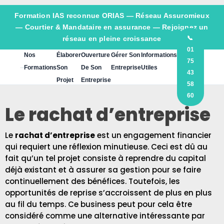
Formation IAS reconnue ORIAS —
Réseau Assuromieux
— Courtier & Mandataire en assurance — Rejoignez un
réseau en pleine croissance
📞
01
Nos
Élaborer
Ouverture
Gérer Son
Informations
75
Formations
Son
De Son
Entreprise
Utiles
43
Projet
Entreprise
58
60
Le rachat d’entreprise
Le
rachat d’entreprise
est un engagement financier
qui requiert une réflexion minutieuse. Ceci est dû au
fait qu’un tel projet consiste à reprendre du capital
déjà existant et à assurer sa gestion pour se faire
continuellement des bénéfices. Toutefois, les
opportunités de reprise s’accroissent de plus en plus
au fil du temps. Ce business peut pour cela être
considéré comme une alternative intéressante par