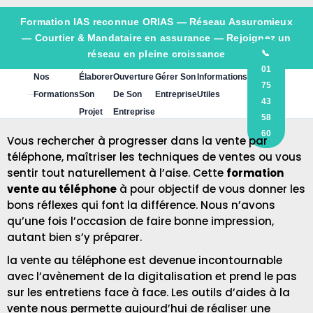
Formation IAS reconnue ORIAS —
Réseau Assuromieux
— Courtier & Mandataire en assurance — Rejoignez un
réseau en pleine croissance
📞
01
Nos
Élaborer
Ouverture
Gérer Son
Informations
75
Formations
Son
De Son
Entreprise
Utiles
43
Projet
Entreprise
58
60
Vous rechercher à progresser dans la vente par
téléphone, maîtriser les techniques de ventes ou vous
sentir tout naturellement à l’aise. Cette
formation
vente au téléphone
à pour objectif de vous donner les
bons réflexes qui font la différence. Nous n’avons
qu’une fois l’occasion de faire bonne impression,
autant bien s’y préparer.
la vente au téléphone est devenue incontournable
avec l’avènement de la digitalisation et prend le pas
sur les entretiens face à face. Les outils d’aides à la
vente nous permette aujourd’hui de réaliser une