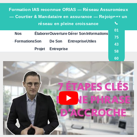
Formation IAS reconnue ORIAS —
Réseau Assuromieux
— Courtier & Mandataire en assurance — Rejoignez un
réseau en pleine croissance
📞
01
Nos
Élaborer
Ouverture
Gérer Son
Informations
75
Formations
Son
De Son
Entreprise
Utiles
43
Projet
Entreprise
58
60